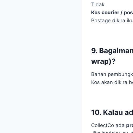
Tidak.
Kos courier / po
Postage dikira ik
9. Bagaima
wrap)?
Bahan pembung
Kos akan dikira 
10. Kalau a
CollectCo ada
pr