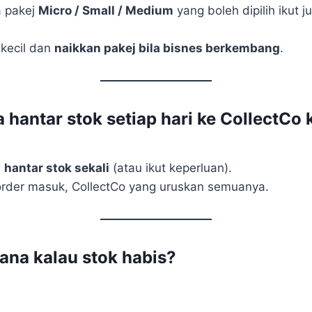
a pakej
Micro / Small / Medium
yang boleh dipilih ikut j
kecil dan
naikkan pakej bila bisnes berkembang
.
 hantar stok setiap hari ke CollectCo 
u
hantar stok sekali
(atau ikut keperluan).
a order masuk, CollectCo yang uruskan semuanya.
na kalau stok habis?