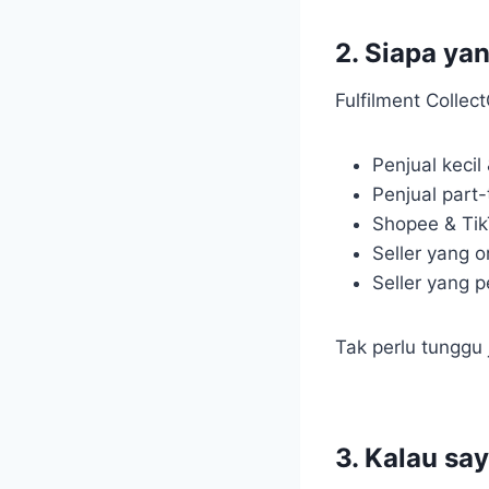
2. Siapa ya
Fulfilment Collec
Penjual keci
Penjual part
Shopee & Tik
Seller yang o
Seller yang p
Tak perlu tunggu j
3. Kalau say