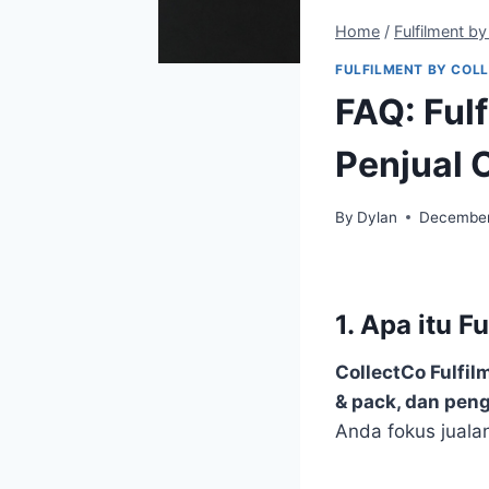
Home
/
Fulfilment b
FULFILMENT BY COL
FAQ: Ful
Penjual 
By
Dylan
December
1. Apa itu F
CollectCo Fulfil
& pack, dan pen
Anda fokus juala