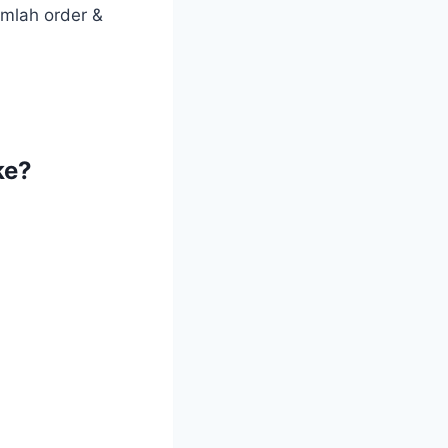
umlah order &
ke?