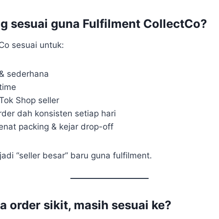
ng sesuai guna Fulfilment CollectCo?
tCo sesuai untuk:
l & sederhana
-time
Tok Shop seller
rder dah konsisten setiap hari
enat packing & kejar drop-off
adi “seller besar” baru guna fulfilment.
a order sikit, masih sesuai ke?