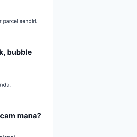
parcel sendiri.
, bubble
anda.
 macam mana?