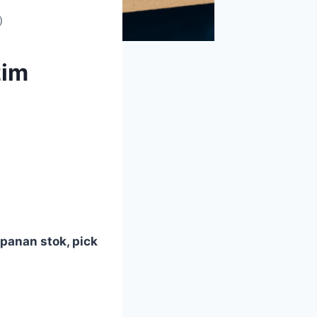
)
zim
panan stok, pick