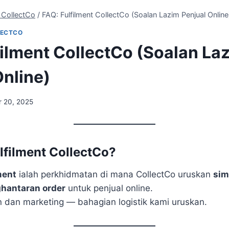
y CollectCo
/
FAQ: Fulfilment CollectCo (Soalan Lazim Penjual Online
LECTCO
filment CollectCo (Soalan La
Online)
 20, 2025
ulfilment CollectCo?
ment
ialah perkhidmatan di mana CollectCo uruskan
sim
ghantaran order
untuk penjual online.
n dan marketing — bahagian logistik kami uruskan.